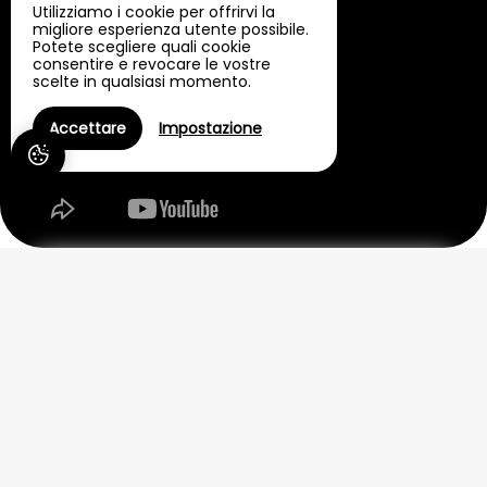
Utilizziamo i cookie per offrirvi la
migliore esperienza utente possibile.
Potete scegliere quali cookie
consentire e revocare le vostre
scelte in qualsiasi momento.
Accettare
Impostazione
VILLA HERBERT
La Villa Herbert : Un havre de paix
au cœur du Bassin d'Arcachon
Envie d'une
escapade
pleine de charme ? Bienvenue à La
Villa
Herbert
, nichée à
Andernos-les-Bains.
Située au calme d'un
quartier résidentiel boisé où vous croiserez sûrement quelques
écureuils, notre maison est l'escale parfaite, à mi-chemin entre
Arcachon et le Cap Ferret
.