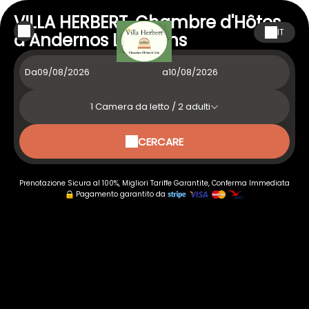
VILLA HERBERT, Chambre d'Hôtes
IT
à Andernos Les Bains
Da
a
1
Camera da letto /
2
adulti
CERCARE
Prenotazione Sicura al 100%, Migliori Tariffe Garantite, Conferma Immediata
Pagamento garantito da