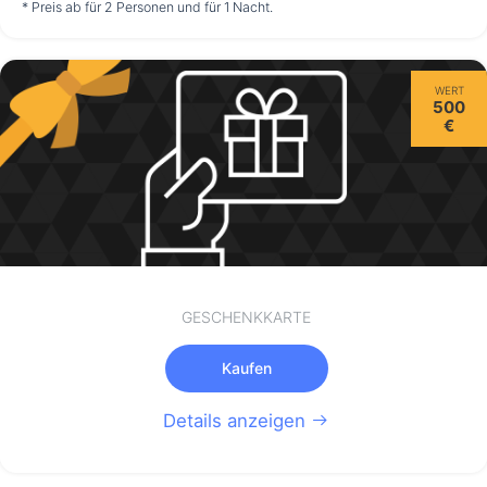
nicht verfügbar
nicht verfügbar
nicht verfügbar
* Preis ab für 2 Personen und für 1 Nacht.
Donnerstag
WERT
13.08.
500
€
nicht verfügbar
GESCHENKKARTE
Kaufen
Details anzeigen