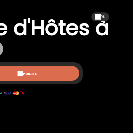
 d'Hôtes à
RU
искать