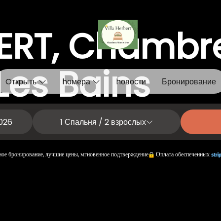
BERT, Chambre
Les Bains
Oткрыть
hомера
hовости
Бронирование
1
Спальня /
2
взрослых
ое бронирование, лучшие цены, мгновенное подтверждение
Оплата обеспеченных