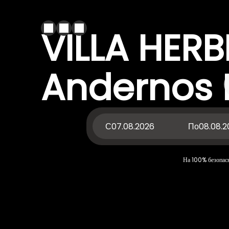
VILLA HER
Andernos 
С
По
На 100% безопасн