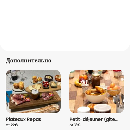
Дополнительно
Plateaux Repas
Petit-déjeuner (gîte...
oт
22€
oт
13€