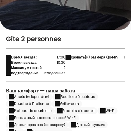
Gîte 2 personnes
Время заезда :
17:00
Кровать(и) размера Queen :
1
Время выезда :
10:30
Максимум гостей:
2
подтверждение :
немедленная
Ваш комфорт — наша забота
Accès indépendant
Bouilloire électrique
Douche à l'italienne
Grille-pain
Plateau de courtoisie
Produits d'accueil
Wi-Fi
Бесплатный высокоскоростной Wi-Fi
Детская кроватка (по запросу)
Детский стульчик