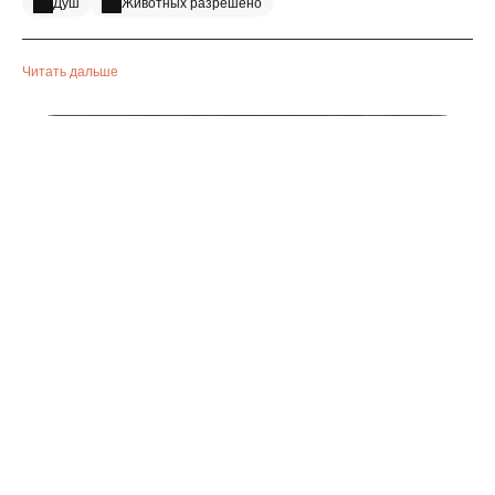
Душ
Животных разрешено
Читать дальше
villa-herbert-chambres-double (20)