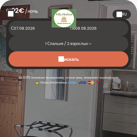
oт
92€
/ночь
RU
С
По
1
Спальня /
2
взрослых
искать
На 100% безопасное бронирование, лучшие цены, мгновенное подтверждение
Оплата обеспеченных