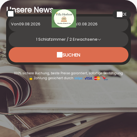
Unsere News
DE
Von
bis
1
Schlafzimmer /
2
Erwachsene
SUCHEN
100% sichere Buchung, beste Preise garantiert, sofortige Bestätigung
Zahlung gesichert durch