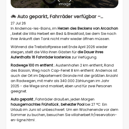
image
🚲 Auto geparkt, Fahrräder verfügbar –
übernachten Sie ohne Auto
27 Jul 26
In Andernos-les-Bains, im
Herzen des Beckens von Arcachon
, bietet die Villa Herbert ein Bed & Breakfast, bei dem Sie nach
Ihrer Ankunft den Tank nicht mehr wieder öffnen müssen.
Während die Treibstoffpreise seit Ende April 2026 wieder
steigen, stellt die Villa ihren Gästen für
die Dauer ihres
Aufenthalts
16 Fahrräder kostenlos
zur Verfügung.
Radwege 100 m entfernt
; Austernhafen 2 km entfernt, Rand
des Bassin, Weg nach Cap-Ferret 8 km entfernt: Andernos ist
auch der Ort im Département Gironde mit der größten Anzahl
an Radwegen, mit mehr als 340.000 Zählungen im Jahr
2025 - die Wege sind markiert, eben und für zwei Personen
geeignet.
Auto geparkt
, Fahrräder draußen, jeden Morgen
hausgemachtes Frühstück
,
beheizter Pool
bei 27 °C: Ein
Urlaub im Juni ist unbeschwert. Um ein Wochenende vor dem
Sommer zu buchen, besuchen Sie
villaherbert.
fr/reservation-
en-ligne.html .