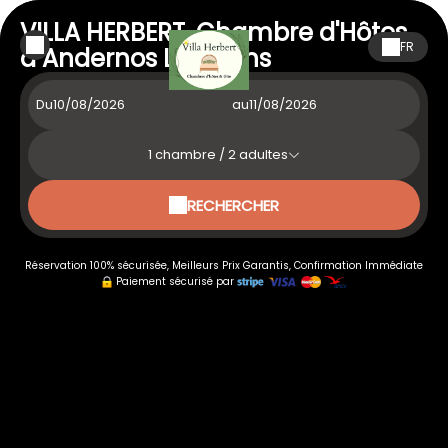
VILLA HERBERT, Chambre d'Hôtes
FR
à Andernos Les Bains
Du
au
1
chambre /
2
adultes
RECHERCHER
Réservation 100% sécurisée, Meilleurs Prix Garantis, Confirmation Immédiate
Paiement sécurisé par