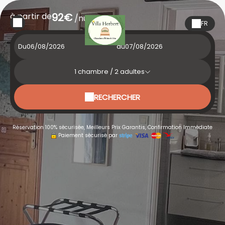
à partir de
92€
/nuit
FR
Du
au
1
chambre /
2
adultes
RECHERCHER
Réservation 100% sécurisée, Meilleurs Prix Garantis, Confirmation Immédiate
Paiement sécurisé par