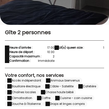
Gîte 2 personnes
Heure d'arrivée :
17:00
Lit(s) queen size :
1
Heure de départ :
10:30
Capacité maximum :
2
Confirmation :
Immédiate
Votre confort, nos services
Accès indépendant
Animaux bienvenus
Bouilloire électrique
Câble - Satellite
Cafetière
Chaînes locales
Chaise haute bébé
Climatisation
Coffre
Cuisine - coin cuisine
Douche à l'italienne
Draps et linges compris