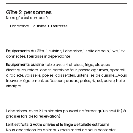
Gîte 2 personnes
Notre gîte est composé :
- 1 chambre + cuisine + 1 terrasse
Equipements du Gîte
: 1 cuisine, 1 chambre, 1 salle de bain, 1 wc, 1 tv
connectée, 1 terrasse indépendante
Equipements cuisine
: table avec 4 chaises, frigo, plaques
électriques, micro-ondes combiné four, presse agrumes, appareil
à raclette, vaisselle, poêles, casseroles, ustensiles de cuisine....Vous
trouverez également, café, sucre, cacao, pates, riz, sel, poivre, huile,
vinaigre ...
1 chambres avec 2 lits simples pouvant ne former qu'un seul lit ( à
préciser lors de la réservation)
Le lit est faits à votre arrivée et le linge de toilette est fourni
.
Nous acceptons les animaux mais merci de nous contacter.