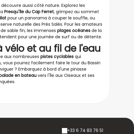
 découvre aussi côté nature. Explorez les
la
Presqu'île du Cap Ferret
, grimpez au sommet
lat
pour un panorama à couper le souffle, ou
serve naturelle des Prés Salés. Pour les amateurs
 de sable fin, les immenses
plages océanes
de la
ttendent pour une journée de surf ou de détente.
 vélo et au fil de l'eau
râce aux nombreuses
pistes cyclables
qui
, vous pourrez facilement faire le tour du Bassin
naviguer ? Embarquez à bord d'une pinasse
balade en bateau
vers l'Île aux Oiseaux et ses
nquées.
+33 6 74 83 76 51