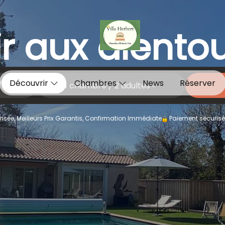
r aux alento
Découvrir
Chambres
News
Réserver
1
chambre /
2
adultes
isée, Meilleurs Prix Garantis, Confirmation Immédiate
Paiement sécurisé