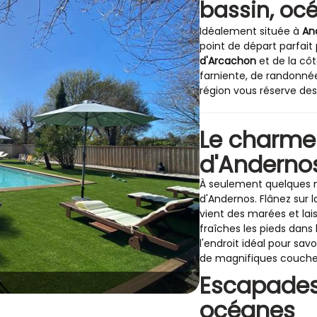
bassin, oc
Idéalement située à
An
point de départ parfait
d'Arcachon
et de la cô
farniente, de randonnée
région vous réserve de
Le charme
d'Anderno
À seulement quelques m
d'Andernos. Flânez sur 
vient des marées et lai
fraîches les pieds dans
l'endroit idéal pour sa
de magnifiques couchers 
Escapades
e
océanes