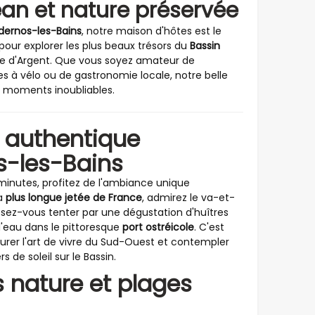
éan et nature préservée
dernos-les-Bains
, notre maison d'hôtes est le
 pour explorer les plus beaux trésors du
Bassin
te d'Argent. Que vous soyez amateur de
s à vélo ou de gastronomie locale, notre belle
s moments inoubliables.
 authentique
s-les-Bains
inutes, profitez de l'ambiance unique
la
plus longue jetée de France
, admirez le va-et-
ssez-vous tenter par une dégustation d'huîtres
 l'eau dans le pittoresque
port ostréicole
. C'est
vourer l'art de vivre du Sud-Ouest et contempler
de soleil sur le Bassin.
 nature et plages
image