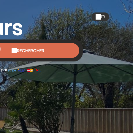
urs
FR
RECHERCHER
 par